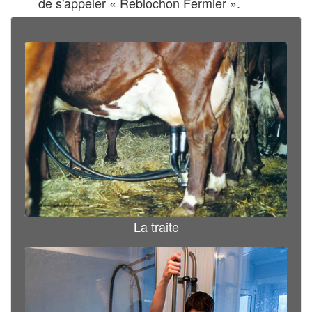
de s'appeler « Reblochon Fermier ».
La traite