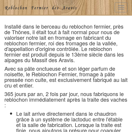
Toggl
navig
Installé dans le berceau du reblochon fermier, près
de Thônes, il était tout à fait normal pour nous de
valoriser notre lait en fromage en fabricant du
reblochon fermier, roi des fromages de la vallée,
d'appellation d'origine contrôlée. Le reblochon
fermier est produit depuis le 13ème siècle dans les
alpages du Massif des Aravis.
Avec sa pâte onctueuse et son léger parfum de
noisette, le Reblochon Fermier, fromage à pâte
pressée non cuite, est exclusivement fabriqué au lait
cru et entier.
365 jours par an, 2 fois par jour, nous fabriquons le
reblochon immédiatement après la traite des vaches
:
Le lait arrive directement dans le chaudron
grâce à un système de lactoduc entre l'étable
et la salle de fabrication. Lorsque la traite est
finie, nous ajoutons la présure pour coaguler